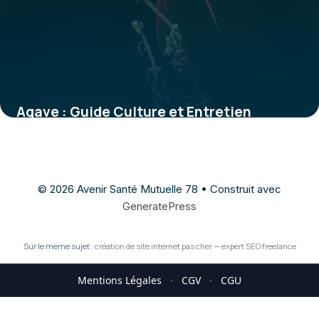
Agave : Guide Culture et Entretien
Complet
27 mai 2026
© 2026 Avenir Santé Mutuelle 78
• Construit avec
GeneratePress
Sur le meme sujet :
création de site internet pas cher
—
expert SEO freelance
Mentions Légales
·
CGV
·
CGU