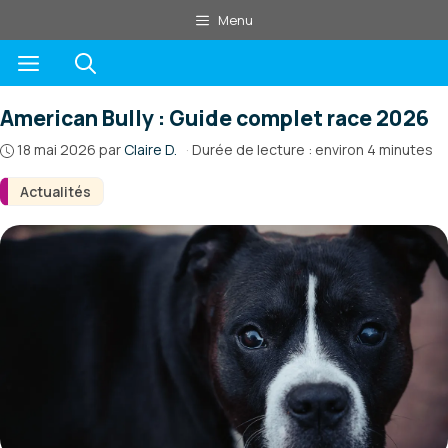
Aller
Menu
au
Menu
contenu
American Bully : Guide complet race 2026
18 mai 2026
par
Claire D.
·
Durée de lecture : environ 4 minutes
Actualités