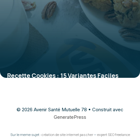
Recette Cookies : 15 Variantes Faciles
2026
26 mai 2026
© 2026 Avenir Santé Mutuelle 78
• Construit avec
GeneratePress
Sur le meme sujet :
création de site internet pas cher
—
expert SEO freelance