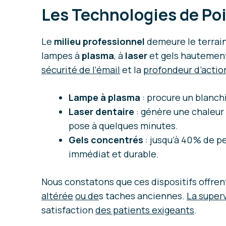
Les Technologies de Poi
Le
milieu professionnel
demeure le terrain
lampes à
plasma
, à
laser
et gels hautement 
sécurité de l’émail
et la
profondeur d’actio
Lampe à plasma
: procure un blanch
Laser dentaire
: génère une chaleur 
pose à quelques minutes.
Gels concentrés
: jusqu’à 40 % de 
immédiat et durable.
Nous constatons que ces dispositifs offre
altérée
ou de
s taches anciennes.
La super
satisfaction
des patients exigeants
.