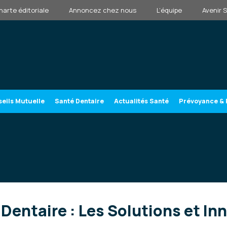
harte éditoriale
Annoncez chez nous
L’équipe
Avenir 
eils Mutuelle
Santé Dentaire
Actualités Santé
Prévoyance & 
Dentaire : Les Solutions et In