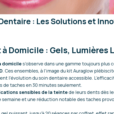
entaire : Les Solutions et Inn
 à Domicile : Gels, Lumières 
à domicile
s’observe dans une gamme toujours plus c
ED
. Ces ensembles, à l’image du kit Auraglow plébisci
nt l’évolution du soin dentaire accessible. L’efficac
es de taches en 30 minutes seulement.
cations sensibles de la teinte
de leurs dents dès le
 semaine et une réduction notable des taches provoqu
gel puissant, jusqu’à 20 séances par coffret, effet ra