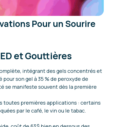
ovations Pour un Sourire
LED et Gouttières
omplète, intégrant des gels concentrés et
té pour son gel à 35 % de peroxyde de
ité se manifeste souvent dès la première
s toutes premières applications : certains
ées par le café, le vin ou le tabac.
pide, coût de 63 $ bien en
dessous des