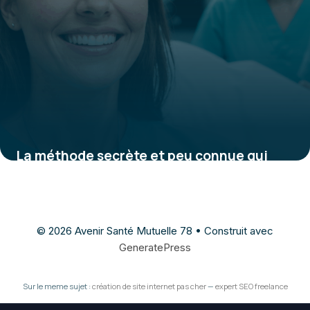
La méthode secrète et peu connue qui
transforme votre sourire en 45 minutes
sans douleur ni chirurgie
11 août 2025
© 2026 Avenir Santé Mutuelle 78
• Construit avec
GeneratePress
Sur le meme sujet :
création de site internet pas cher
—
expert SEO freelance