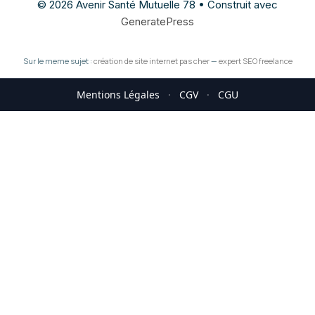
© 2026 Avenir Santé Mutuelle 78
• Construit avec
GeneratePress
Sur le meme sujet :
création de site internet pas cher
—
expert SEO freelance
Mentions Légales
·
CGV
·
CGU