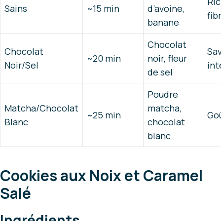
Ri
Sains
~15 min
d’avoine,
fib
banane
Chocolat
Chocolat
Sa
~20 min
noir, fleur
Noir/Sel
in
de sel
Poudre
Matcha/Chocolat
matcha,
~25 min
Go
Blanc
chocolat
blanc
Cookies aux Noix et Caramel
Salé
Ingrédients