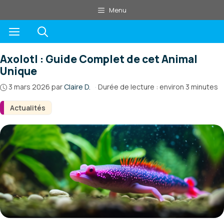
Aller
Menu
au
Menu
contenu
Axolotl : Guide Complet de cet Animal
Unique
3 mars 2026
par
Claire D.
·
Durée de lecture : environ 3 minutes
Actualités