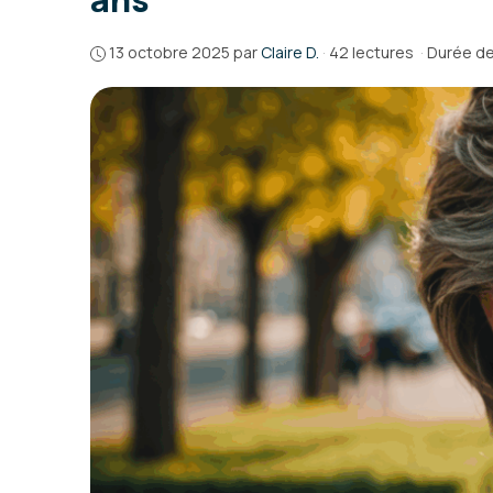
13 octobre 2025
par
Claire D.
·
42 lectures
·
Durée de