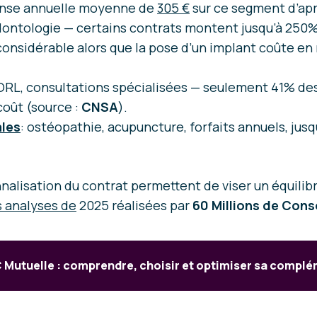
ense annuelle moyenne de
305 €
sur ce segment d’ap
odontologie — certains contrats montent jusqu’à 250
considérable alors que la pose d’un implant coûte 
vi ORL, consultations spécialisées — seulement 41% de
coût (source :
CNSA
).
ales
: ostéopathie, acupuncture, forfaits annuels, jusq
nalisation du contrat permettent de viser un équilib
s analyses de
2025 réalisées par
60 Millions de Co
 Mutuelle : comprendre, choisir et optimiser sa complé