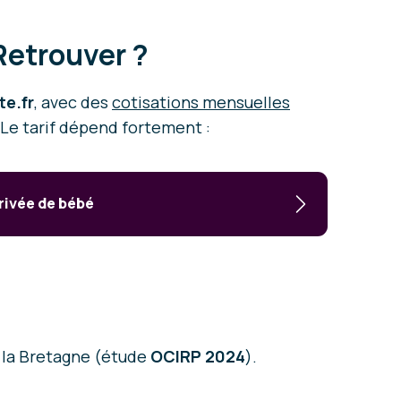
 Retrouver ?
e.fr
, avec des
cotisations mensuelles
Le tarif dépend fortement :
rivée de bébé
t la Bretagne (étude
OCIRP 2024
).