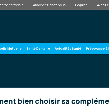
harte éditoriale
Annoncez chez nous
L’équipe
Avenir 
eils Mutuelle
Santé Dentaire
Actualités Santé
Prévoyance & 
ment bien choisir sa compléme