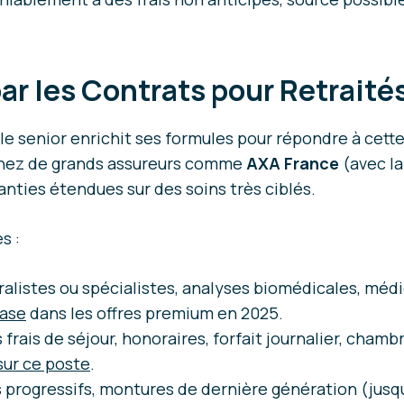
par les Contrats pour Retraité
lle senior enrichit ses formules pour répondre à cette
 chez de grands assureurs comme
AXA France
(avec l
ranties étendues sur des soins très ciblés.
s :
éralistes ou spécialistes, analyses biomédicales, 
base
dans les offres premium en 2025.
 frais de séjour, honoraires, forfait journalier, chambr
sur ce poste
.
 progressifs, montures de dernière génération (jusq