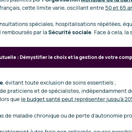
français, cette limite varie, oscillant entre
50 et 65 a
nsultations spéciales, hospitalisations répétées, éq
l remboursés par la
Sécurité sociale
. Face à cela, la
tuelle : Démystifier le choix et la gestion de votre co
ge
, évitant toute exclusion de soins essentiels ;
 de praticiens et de spécialistes, indépendamment 
alors que
le budget santé peut représenter jusqu’à 20
cas de maladie chronique ou de perte d’autonomie pro
iablement à des frais non anticipés, source possibl