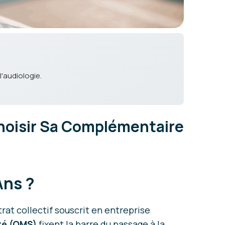
l'audiologie.
 Choisir Sa Complémentaire
Ans ?
trat collectif souscrit en entreprise
té
(OMS)
fixent la barre du passage à la