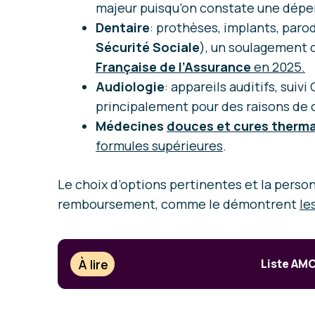
majeur puisqu’on constate une dép
Dentaire
: prothèses, implants, par
Sécurité Sociale
), un soulagement 
Française de l’Assurance
en 2025.
Audiologie
: appareils auditifs, sui
principalement pour des raisons de 
Médecines
douces et cures therm
formules supérieures
.
Le choix d’options pertinentes et la person
remboursement, comme le démontrent
le
À lire
Liste AMC