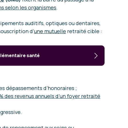
ns selon les organismes
.
uipements auditifs, optiques ou dentaires,
 souscription d’
une mutuelle
retraité cible :
mplémentaire santé
des dépassements d’honoraires ;
% des revenus annuels d’un foyer retraité
gressive.
e de renoncement aux soins ou