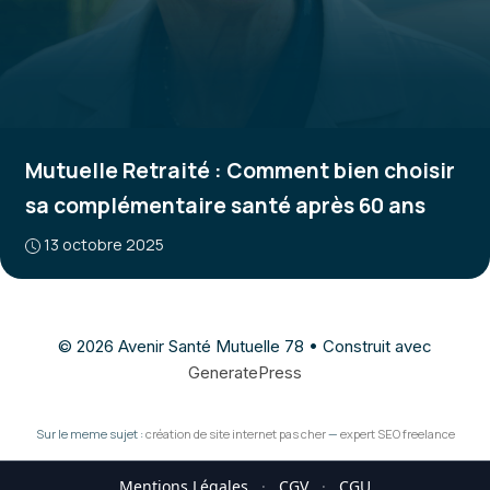
Mutuelle Retraité : Comment bien choisir
sa complémentaire santé après 60 ans
13 octobre 2025
© 2026 Avenir Santé Mutuelle 78
• Construit avec
GeneratePress
Sur le meme sujet :
création de site internet pas cher
—
expert SEO freelance
Mentions Légales
·
CGV
·
CGU