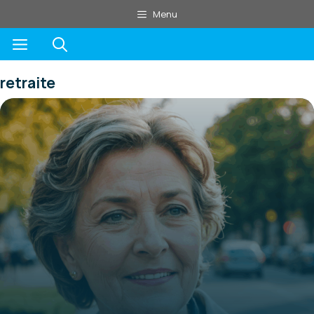
Aller
Menu
au
Menu
contenu
retraite