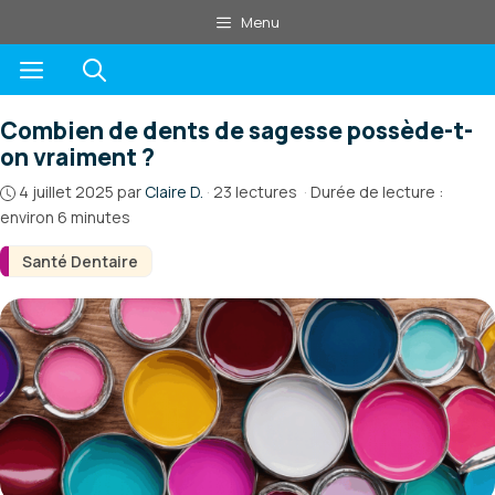
Aller
Menu
au
Menu
contenu
Combien de dents de sagesse possède-t-
on vraiment ?
4 juillet 2025
par
Claire D.
·
23 lectures
·
Durée de lecture :
environ 6 minutes
Santé Dentaire