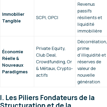
Revenus
passifs
Immobilier
SCPI, OPCI
résilients et
Tangible
liquidité
immobilière
Décorrélation,
Private Equity,
prime
Économie
Club Deal,
d’illiquidité et
Réelle &
Crowdfunding, Or
réserves de
Nouveaux
& Métaux, Crypto-
valeur de
Paradigmes
actifs
nouvelle
génération
I. Les Piliers Fondateurs de la
Structuration et de la