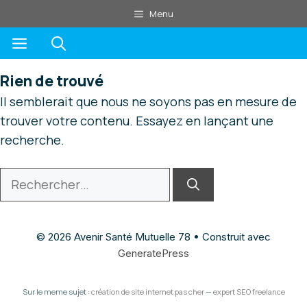
Aller
Menu
au
Menu
contenu
Rien de trouvé
Il semblerait que nous ne soyons pas en mesure de
trouver votre contenu. Essayez en lançant une
recherche.
Rechercher :
© 2026 Avenir Santé Mutuelle 78
• Construit avec
GeneratePress
Sur le meme sujet :
création de site internet pas cher
—
expert SEO freelance