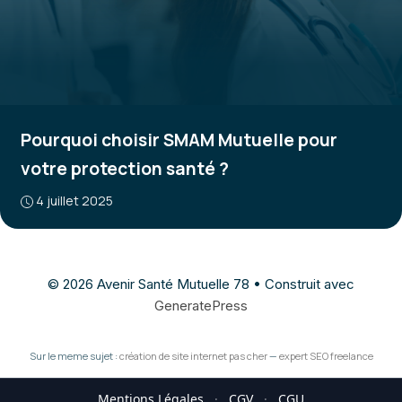
Pourquoi choisir SMAM Mutuelle pour
votre protection santé ?
4 juillet 2025
© 2026 Avenir Santé Mutuelle 78
• Construit avec
GeneratePress
Sur le meme sujet :
création de site internet pas cher
—
expert SEO freelance
Mentions Légales
·
CGV
·
CGU