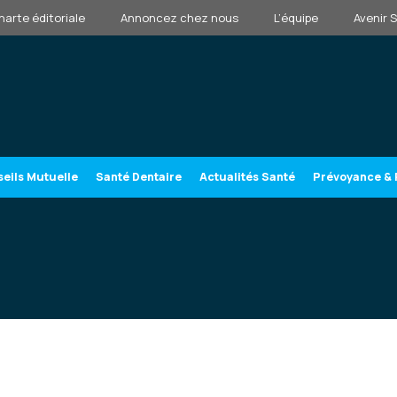
harte éditoriale
Annoncez chez nous
L’équipe
Avenir 
eils Mutuelle
Santé Dentaire
Actualités Santé
Prévoyance & 