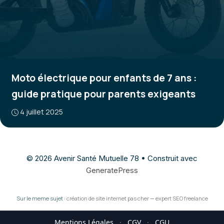
Moto électrique pour enfants de 7 ans :
guide pratique pour parents exigeants
4 juillet 2025
© 2026 Avenir Santé Mutuelle 78
• Construit avec
GeneratePress
Sur le meme sujet :
création de site internet pas cher
—
expert SEO freelance
Mentions Légales
·
CGV
·
CGU