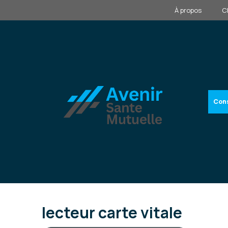
Aller
À propos
C
au
contenu
Cons
lecteur carte vitale