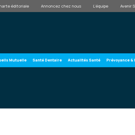
harte éditoriale
Annoncez chez nous
L’équipe
Avenir 
eils Mutuelle
Santé Dentaire
Actualités Santé
Prévoyance & 