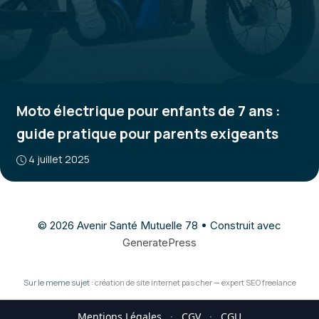
Moto électrique pour enfants de 7 ans :
guide pratique pour parents exigeants
4 juillet 2025
© 2026 Avenir Santé Mutuelle 78
• Construit avec
GeneratePress
Sur le meme sujet :
création de site internet pas cher
—
expert SEO freelance
Mentions Légales
·
CGV
·
CGU