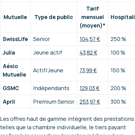
Tarif
Mutuelle
Type de public
mensuel
Hospital
(moyen)*
SwissLife
Senior
104,57 €
250 %
Julia
Jeune actif
43,82 €
100 %
Aésio
Actif/Jeune
73,99 €
150 %
Mutuelle
GSMC
Indépendants
129,03 €
200 %
April
Premium Senior
253,97 €
300 %
Les offres haut de gamme intègrent des prestations
telles que la chambre individuelle, le tiers payant