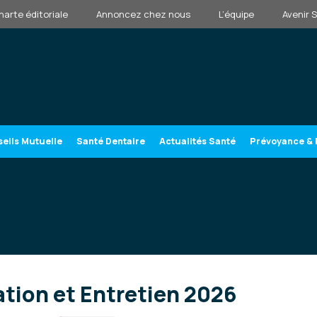
harte éditoriale
Annoncez chez nous
L’équipe
Avenir 
eils Mutuelle
Santé Dentaire
Actualités Santé
Prévoyance & 
tion et Entretien 2026