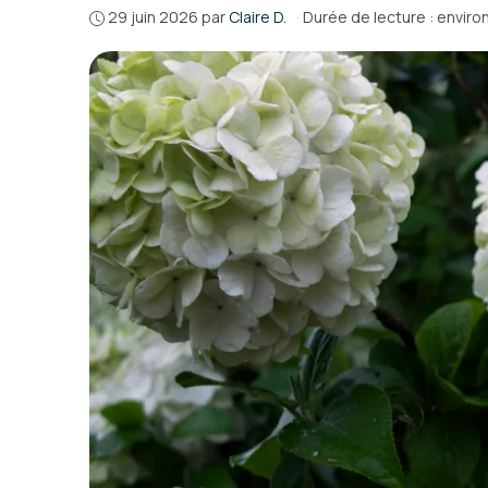
29 juin 2026
par
Claire D.
·
Durée de lecture : enviro